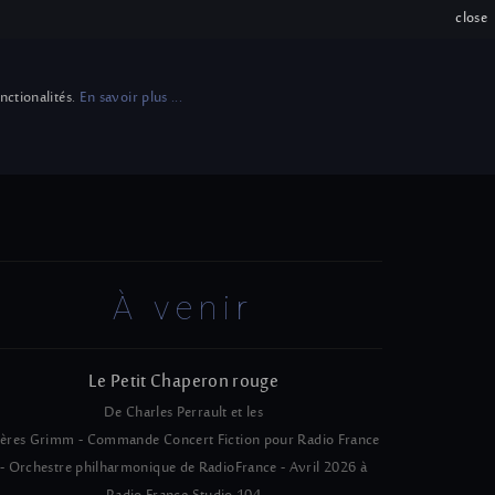
close
onctionalités.
En savoir plus ...
Pédagogie et
Biographie
enseignement
À venir
Le Petit Chaperon rouge
De Charles Perrault et les
rères Grimm - Commande Concert Fiction pour Radio France
- Orchestre philharmonique de RadioFrance - Avril 2026 à