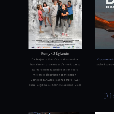
Romy <3 Églantin
De Benjamin Altur-Ortiz - Histoire d'un
Clip promoti
harcèlement ordinaire et d'une résistance
Moliné compos
extraordinaire racontée dans un court-
métrage mêlant fiction et animation -
Composé par Marie-Jeanne Serero - Avec
Pascal Légitimus et Céline Groussard - 2026
Di