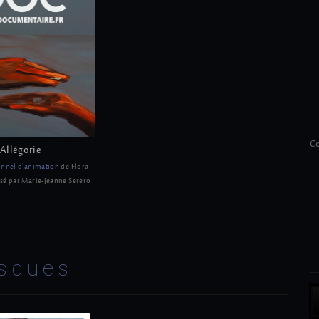
Co
Allégorie
onnel d'animation
de Flora
é par Marie-Jeanne Serero
sques