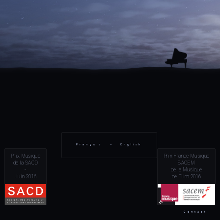
Français
-
English
Prix Musique
Prix France Musique
de la SACD
SACEM
-
de la Musique
Juin 2016
de Film 2016
Contact